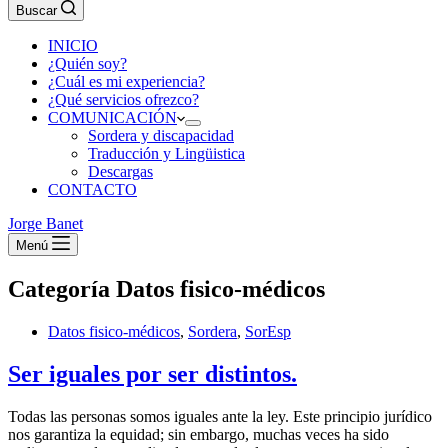
Buscar
INICIO
¿Quién soy?
¿Cuál es mi experiencia?
¿Qué servicios ofrezco?
COMUNICACIÓN
Sordera y discapacidad
Traducción y Lingüistica
Descargas
CONTACTO
Jorge Banet
Menú
Categoría
Datos fisico-médicos
Datos fisico-médicos
,
Sordera
,
SorEsp
Ser iguales por ser distintos.
Todas las personas somos iguales ante la ley. Este principio jurídico
nos garantiza la equidad; sin embargo, muchas veces ha sido