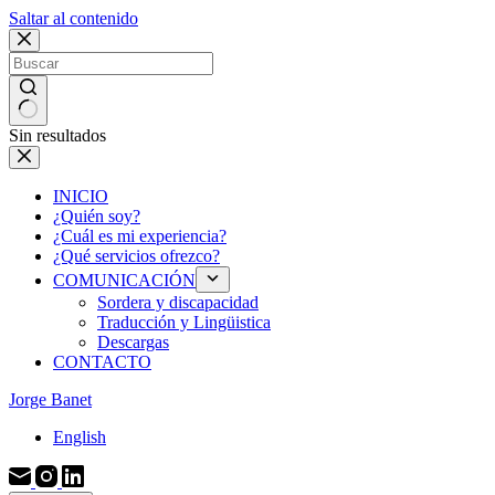
Saltar al contenido
Sin resultados
INICIO
¿Quién soy?
¿Cuál es mi experiencia?
¿Qué servicios ofrezco?
COMUNICACIÓN
Sordera y discapacidad
Traducción y Lingüistica
Descargas
CONTACTO
Jorge Banet
English