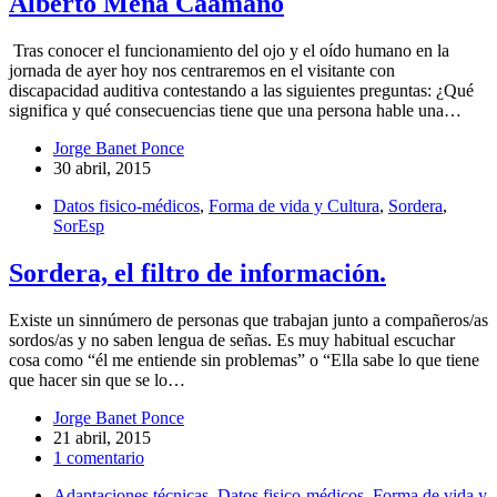
Alberto Mena Caamaño
Tras conocer el funcionamiento del ojo y el oído humano en la
jornada de ayer hoy nos centraremos en el visitante con
discapacidad auditiva contestando a las siguientes preguntas: ¿Qué
significa y qué consecuencias tiene que una persona hable una…
Jorge Banet Ponce
30 abril, 2015
Datos fisico-médicos
,
Forma de vida y Cultura
,
Sordera
,
SorEsp
Sordera, el filtro de información.
Existe un sinnúmero de personas que trabajan junto a compañeros/as
sordos/as y no saben lengua de señas. Es muy habitual escuchar
cosa como “él me entiende sin problemas” o “Ella sabe lo que tiene
que hacer sin que se lo…
Jorge Banet Ponce
21 abril, 2015
1 comentario
Adaptaciones técnicas
,
Datos fisico-médicos
,
Forma de vida y