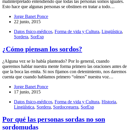
malinterpretado entendiendo que todas las personas somos iguales.
Esto hace que algunas personas se obstinen en tratar a todo…
Jorge Banet Ponce
22 junio, 2015
Datos fisico-médicos
,
Forma de vida y Cultura
,
Lingüística
,
Sordera
,
SorEsp
¿Cómo piensan los sordos?
¿Alguna vez se lo había planteado? Por lo general, cuando
queremos hablar nuestra mente forma primero las oraciones antes de
que la boca las emita. Si nos fijamos con detenimiento, nos daremos
cuenta que cuando hablamos primero “oímos” nuestra voz…
Jorge Banet Ponce
17 junio, 2015
Datos fisico-médicos
,
Forma de vida y Cultura
,
Historia
,
Lingüística
,
Sordera
,
Sordoceguera
,
SorEsp
Por qué las personas sordas no son
sordomudas