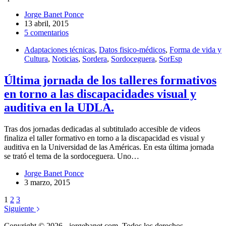
Jorge Banet Ponce
13 abril, 2015
5 comentarios
Adaptaciones técnicas
,
Datos fisico-médicos
,
Forma de vida y
Cultura
,
Noticias
,
Sordera
,
Sordoceguera
,
SorEsp
Última jornada de los talleres formativos
en torno a las discapacidades visual y
auditiva en la UDLA.
Tras dos jornadas dedicadas al subtitulado accesible de videos
finaliza el taller formativo en torno a la discapacidad es visual y
auditiva en la Universidad de las Américas. En esta última jornada
se trató el tema de la sordoceguera. Uno…
Jorge Banet Ponce
3 marzo, 2015
1
2
3
Siguiente
Copyright © 2026 - jorgebanet.com .Todos los derechos