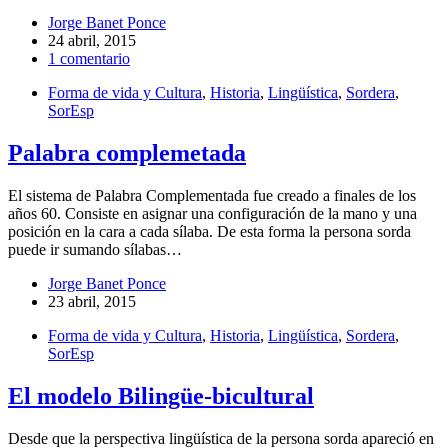
Jorge Banet Ponce
24 abril, 2015
1 comentario
Forma de vida y Cultura
,
Historia
,
Lingüística
,
Sordera
,
SorEsp
Palabra complemetada
El sistema de Palabra Complementada fue creado a finales de los
años 60. Consiste en asignar una configuración de la mano y una
posición en la cara a cada sílaba. De esta forma la persona sorda
puede ir sumando sílabas…
Jorge Banet Ponce
23 abril, 2015
Forma de vida y Cultura
,
Historia
,
Lingüística
,
Sordera
,
SorEsp
El modelo Bilingüe-bicultural
Desde que la perspectiva lingüística de la persona sorda apareció en