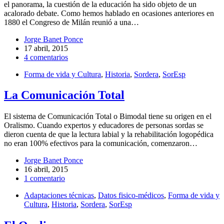
el panorama, la cuestión de la educación ha sido objeto de un
acalorado debate. Como hemos hablado en ocasiones anteriores en
1880 el Congreso de Milán reunió a una…
Jorge Banet Ponce
17 abril, 2015
4 comentarios
Forma de vida y Cultura
,
Historia
,
Sordera
,
SorEsp
La Comunicación Total
El sistema de Comunicación Total o Bimodal tiene su origen en el
Oralismo. Cuando expertos y educadores de personas sordas se
dieron cuenta de que la lectura labial y la rehabilitación logopédica
no eran 100% efectivos para la comunicación, comenzaron…
Jorge Banet Ponce
16 abril, 2015
1 comentario
Adaptaciones técnicas
,
Datos fisico-médicos
,
Forma de vida y
Cultura
,
Historia
,
Sordera
,
SorEsp