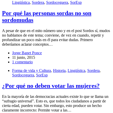
Lingüística
,
Sordera
,
Sordoceguera
,
SorEsp
Por qué las personas sordas no son
sordomudas
A pesar de que en el mito número uno y en el post Sordos sí, mudos
no hablamos de este tema; conviene, de vez en cuando, repetir y
profundizar un poco más en él para evitar dudas. Primero
deberíamos aclarar conceptos…
Jorge Banet Ponce
11 junio, 2015
1 comentario
Forma de vida y Cultura
,
Historia
,
Lingüística
,
Sordera
,
Sordoceguera
,
SorEsp
¿Por qué no deben votar las mujeres?
En la mayoría de las democracias actuales existe lo que se llama un
“sufragio universal”. Esto es, que todos los ciudadanos a partir de
cierta edad, pueden votar. Sin embargo, esto produce un hecho
claramente incorrecto: Permite votar a las…