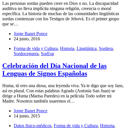
Las personas sordas pueden creer en Dios o no. La discapacidad
auditiva no lleva implícita ninguna religión, creencia o moral
específica. La historia de muchas de las comunidades lingüísticas
sordas comienzan con los Testigos de Jehová. Es el primer grupo
que se…
Jorge Banet Ponce
24 junio, 2016
Forma de vida y Cultura
,
Historia
,
Lingüística
,
Sordera
,
Sordoceguera
,
SorEsp
Celebración del Día Nacional de las
Lenguas de Signos Españolas
Huma, tú eres una diosa, una leyenda viva. Ya te digo que soy fans,
así en plural. Con estas palabras Agrado (Antonia San Juan) se
dirige a Huma (Marisa Paredes) en la película Todo sobre mi
Madre. Nosotros también usaremos el…
Jorge Banet Ponce
14 junio, 2015
Datos fisico-médicos
,
Forma de vida y Cultura
,
Historia
,