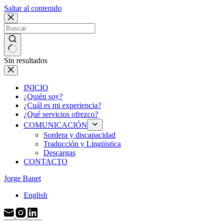
Saltar al contenido
Sin resultados
INICIO
¿Quién soy?
¿Cuál es mi experiencia?
¿Qué servicios ofrezco?
COMUNICACIÓN
Sordera y discapacidad
Traducción y Lingüistica
Descargas
CONTACTO
Jorge Banet
English