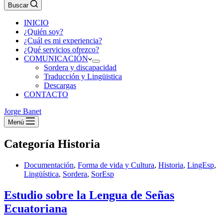
Buscar
INICIO
¿Quién soy?
¿Cuál es mi experiencia?
¿Qué servicios ofrezco?
COMUNICACIÓN
Sordera y discapacidad
Traducción y Lingüistica
Descargas
CONTACTO
Jorge Banet
Menú
Categoría
Historia
Documentación
,
Forma de vida y Cultura
,
Historia
,
LingEsp
,
Lingüística
,
Sordera
,
SorEsp
Estudio sobre la Lengua de Señas
Ecuatoriana