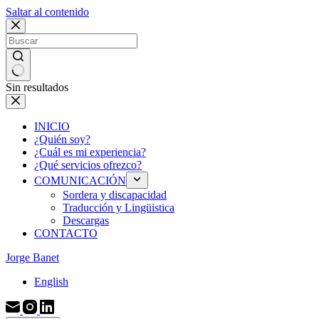
Saltar al contenido
Sin resultados
INICIO
¿Quién soy?
¿Cuál es mi experiencia?
¿Qué servicios ofrezco?
COMUNICACIÓN
Sordera y discapacidad
Traducción y Lingüistica
Descargas
CONTACTO
Jorge Banet
English