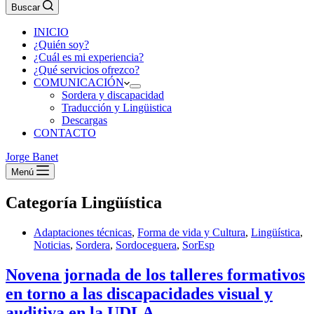
Buscar
INICIO
¿Quién soy?
¿Cuál es mi experiencia?
¿Qué servicios ofrezco?
COMUNICACIÓN
Sordera y discapacidad
Traducción y Lingüistica
Descargas
CONTACTO
Jorge Banet
Menú
Categoría
Lingüística
Adaptaciones técnicas
,
Forma de vida y Cultura
,
Lingüística
,
Noticias
,
Sordera
,
Sordoceguera
,
SorEsp
Novena jornada de los talleres formativos
en torno a las discapacidades visual y
auditiva en la UDLA.